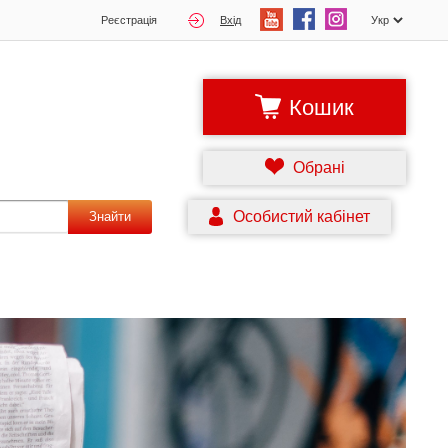
Реєстрація
Вхід
Кошик
Обрані
Особистий кабінет
Знайти