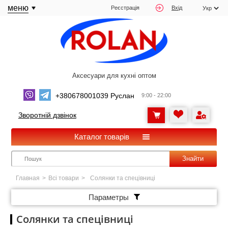
меню
Реєстрація
Вхід
Аксесуари для кухні оптом
+380678001039 Руслан
9:00 - 22:00
Зворотній дзвінок
Каталог товарів
Знайти
Главная
>
Всі товари
>
Солянки та спецівниці
Параметры
Солянки та спецівниці