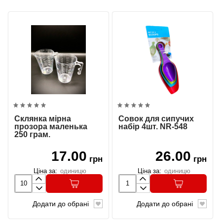
Склянка мірна
Совок для сипучих
прозора маленька
набір 4шт. NR-548
250 грам.
17.00
26.00
грн
грн
Ціна за:
одиницю
Ціна за:
одиницю
Додати до обрані
Додати до обрані