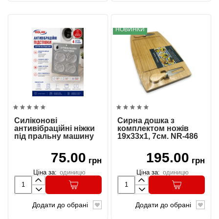
НОВИНКИ
Силіконові
Сирна дошка з
антивібраційні ніжки
комплектом ножів
під пральну машину
19х33х1, 7см. NR-486
75.00
195.00
грн
грн
Ціна за:
одиницю
Ціна за:
одиницю
Додати до обрані
Додати до обрані