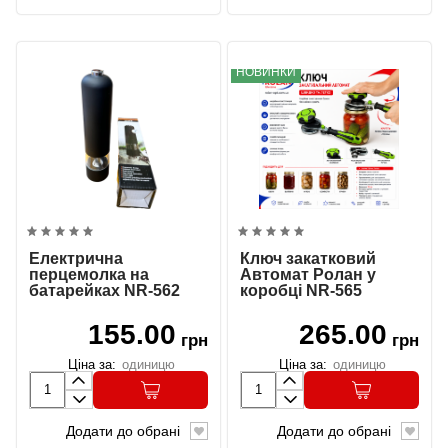
НОВИНКИ
Електрична
Ключ закатковий
перцемолка на
Автомат Ролан у
батарейках NR-562
коробці NR-565
155.00
265.00
грн
грн
Ціна за:
одиницю
Ціна за:
одиницю
Додати до обрані
Додати до обрані