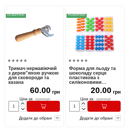
НОВИНКИ
НОВИНКИ
Тримач нержавіючий
Форма для льоду та
з дерев"яною ручкою
шоколаду серце
для сковороди та
пластикова з
казана
силіконовими
осередками NR-294
60.00
20.00
грн
грн
Ціна за:
одиницю
Ціна за:
одиницю
Додати до обрані
Додати до обрані