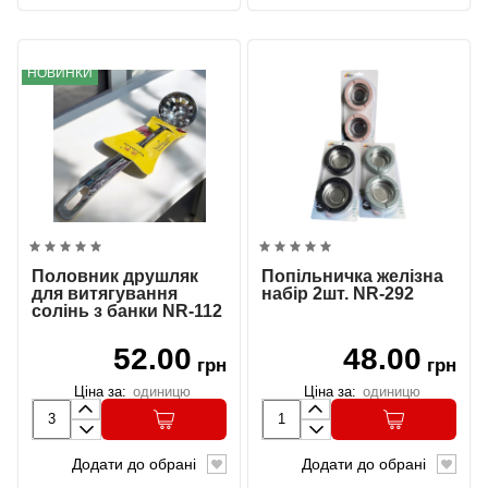
НОВИНКИ
Половник друшляк
Попільничка желізна
для витягування
набір 2шт. NR-292
солінь з банки NR-112
52.00
48.00
грн
грн
Ціна за:
одиницю
Ціна за:
одиницю
Додати до обрані
Додати до обрані