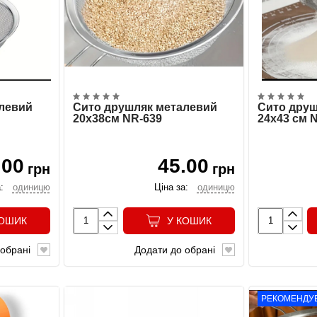
левий
Сито друшляк металевий
Сито друш
20х38см NR-639
24х43 см 
.00
45.00
грн
грн
:
одиницю
Ціна за:
одиницю
КОШИК
У КОШИК
обрані
Додати до обрані
РЕКОМЕНДУ