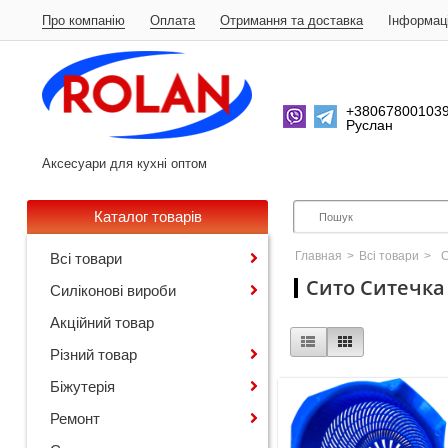
Про компанію
Оплата
Отримання та доставка
Iнформац
+38067800103
Руслан
Аксесуари для кухні оптом
Каталог товарів
Главная
>
Всі товари
>
С
Всі товари
Сито Ситечка
Силіконові вироби
Акційний товар
Різний товар
Біжутерія
Ремонт