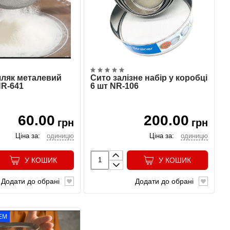
ляк металевий
Сито залізне набір у коробці
NR-641
6 шт NR-106
60.00
200.00
грн
грн
Ціна за:
одиницю
Ціна за:
одиницю
У КОШИК
У КОШИК
Додати до обрані
Додати до обрані
ЕМ