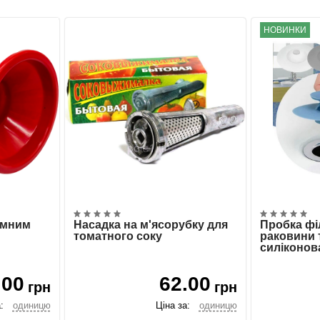
НОВИНКИ
німним
Насадка на м'ясорубку для
Пробка фі
томатного соку
раковини 
силіконов
.00
62.00
грн
грн
:
одиницю
Ціна за:
одиницю