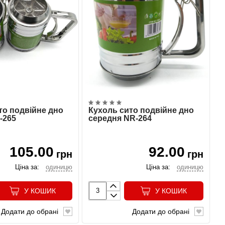
то подвійне дно
Кухоль сито подвійне дно
-265
середня NR-264
105.00
92.00
грн
грн
Ціна за:
одиницю
Ціна за:
одиницю
У КОШИК
У КОШИК
Додати до обрані
Додати до обрані