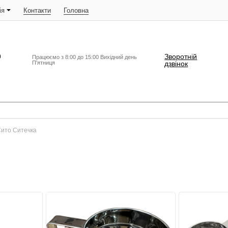
ія
Контакти
Головна
9
Зворотній
Працюємо з 8:00 до 15:00 Вихідний день
П'ятниця
дзвінок
ито Ситечка