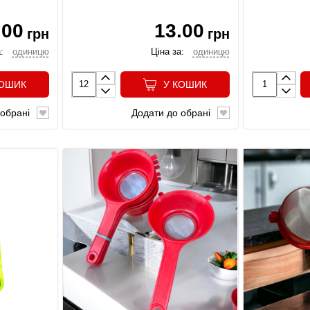
.00
13.00
грн
грн
:
одиницю
Ціна за:
одиницю
КОШИК
У КОШИК
обрані
Додати до обрані