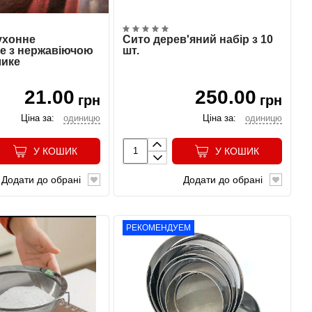
ухонне
Сито дерев'яний набір з 10
е з нержавіючою
шт.
лике
21.00
250.00
грн
грн
Ціна за:
одиницю
Ціна за:
одиницю
У КОШИК
У КОШИК
Додати до обрані
Додати до обрані
РЕКОМЕНДУЕМ