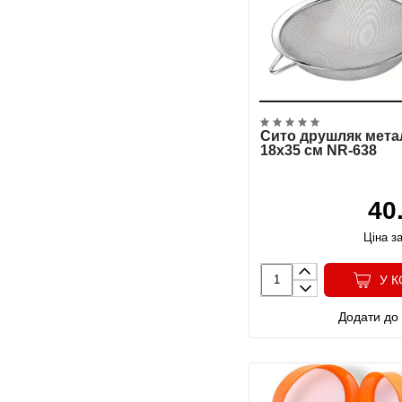
Сито друшляк мета
18х35 см NR-638
40
Ціна за
У 
Додати до 