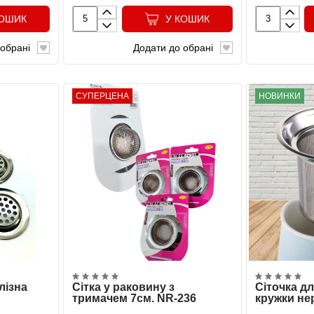
КОШИК
У КОШИК
обрані
Додати до обрані
СУПЕРЦЕНА
НОВИНКИ
лізна
Сітка у раковину з
Сіточка дл
тримачем 7см. NR-236
кружки не