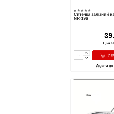
Ситечка залізний на
NR-196
39
Ціна за
У 
Додати до 