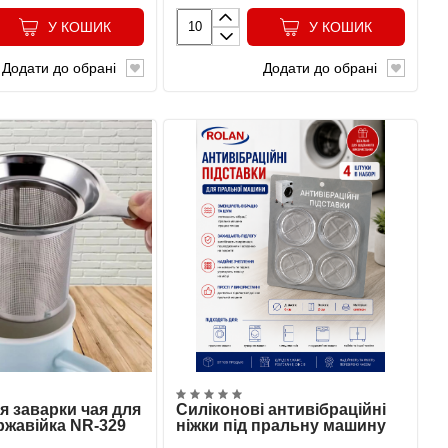
У КОШИК
У КОШИК
Додати до обрані
Додати до обрані
я заварки чая для
Силіконові антивібраційні
ржавійка NR-329
ніжки під пральну машину