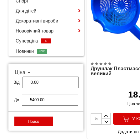
Спорт
Для дітей
Декоративні вироби
Новорічний товар
Суперціна
%
Новинки
NEW
Друшлак Пластмас
Ціна
великий
Від
18
До
Ціна за
У 
Поиск
Додати до 