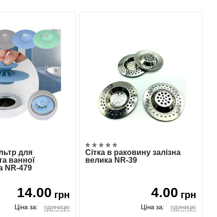
льтр для
Сітка в раковину залізна
та ванної
велика NR-39
а NR-479
14.00
4.00
грн
грн
Ціна за:
одиницю
Ціна за:
одиницю