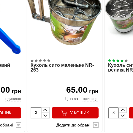
овий
Кухоль сито маленьке NR-
Кухоль си
263
велика NR
.00
65.00
грн
грн
:
одиницю
Ціна за:
одиницю
КОШИК
У КОШИК
обрані
Додати до обрані