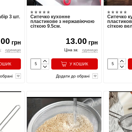
бір 3 шт.
Ситечко кухонне
Ситечко к
пластикове з нержавіючою
пластиков
сіткою 9.5см.
сіткою ве
.00
13.00
грн
грн
:
одиницю
Ціна за:
одиницю
КОШИК
У КОШИК
обрані
Додати до обрані