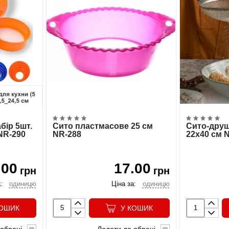
бір 5шт.
Сито пластмасове 25 см
Сито-друш
 NR-290
NR-288
22х40 см 
.00
17.00
грн
грн
:
одиницю
Ціна за:
одиницю
КОШИК
У КОШИК
обрані
Додати до обрані