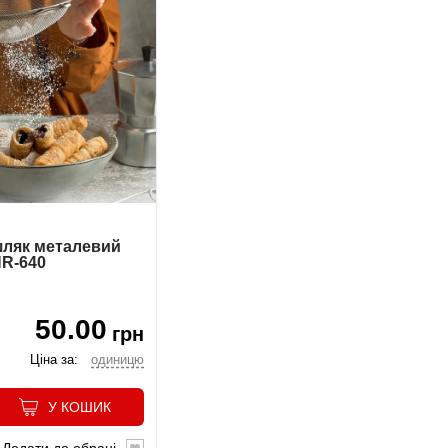
ляк металевий
NR-640
50.00
грн
Ціна за:
одиницю
У КОШИК
Додати до обрані