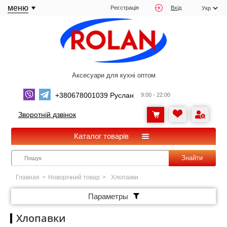
меню
Реєстрація
Вхід
Аксесуари для кухні оптом
+380678001039 Руслан
9:00 - 22:00
Зворотній дзвінок
Каталог товарів
Знайти
Главная
>
Новорічний товар
>
Хлопавки
Параметры
Хлопавки