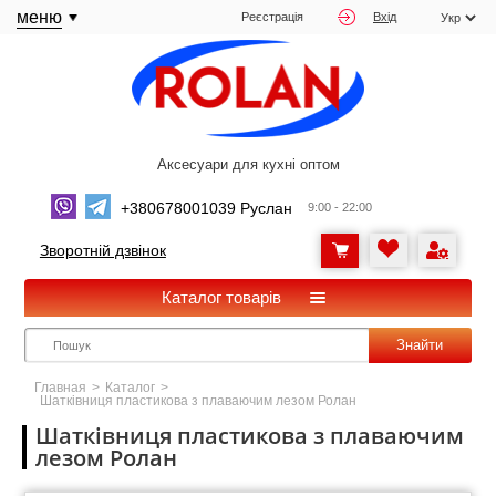
меню
Реєстрація
Вхід
Аксесуари для кухні оптом
+380678001039 Руслан
9:00 - 22:00
Зворотній дзвінок
Каталог товарів
Знайти
Главная
>
Каталог
>
Шатківниця пластикова з плаваючим лезом Ролан
Шатківниця пластикова з плаваючим
лезом Ролан